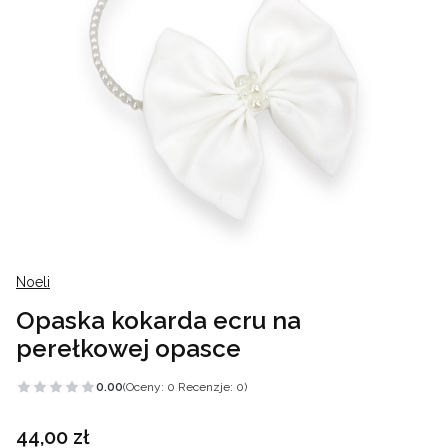
Noeli
Opaska kokarda ecru na
perełkowej opasce
0.00
(Oceny: 0 Recenzje: 0)
Cena
44,00 zł