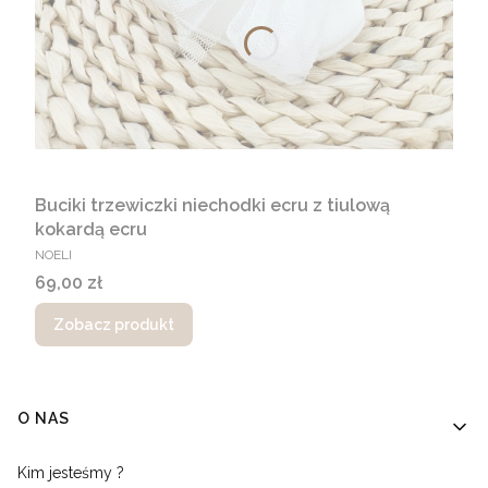
Buciki trzewiczki niechodki ecru z tiulową
kokardą ecru
PRODUCENT
NOELI
Cena
69,00 zł
Zobacz produkt
Linki w stopce
O NAS
Kim jesteśmy ?