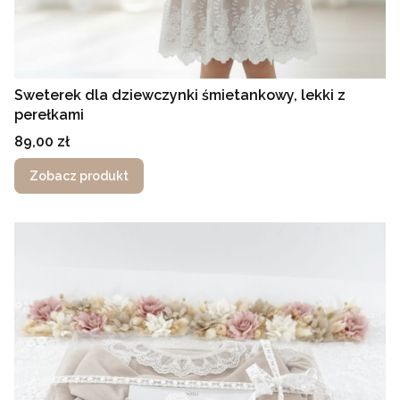
Sweterek dla dziewczynki śmietankowy, lekki z
perełkami
Cena
89,00 zł
Zobacz produkt