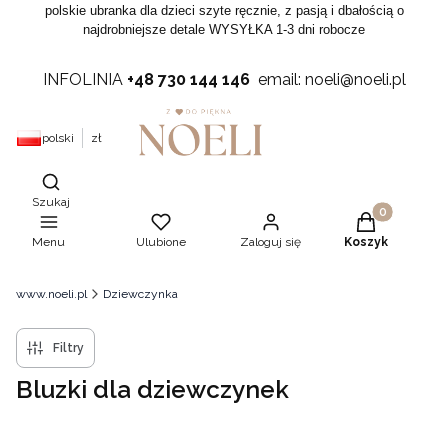
polskie ubranka dla dzieci szyte ręcznie, z pasją i dbałością o
najdrobniejsze detale WYSYŁKA 1-3 dni robocze
INFOLINIA
+48 730 144 146
email: noeli@noeli.pl
polski
zł
Otwórz wyszukiwarkę
Szukaj
Produkty w ko
Menu
Ulubione
Zaloguj się
Koszyk
www.noeli.pl
Dziewczynka
Filtry
Bluzki dla dziewczynek