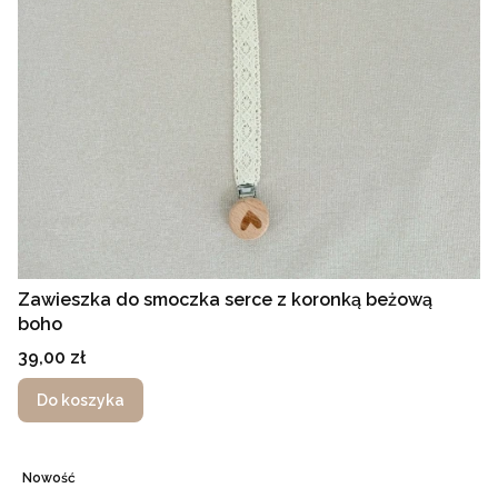
Zawieszka do smoczka serce z koronką beżową
boho
Cena
39,00 zł
Do koszyka
Nowość