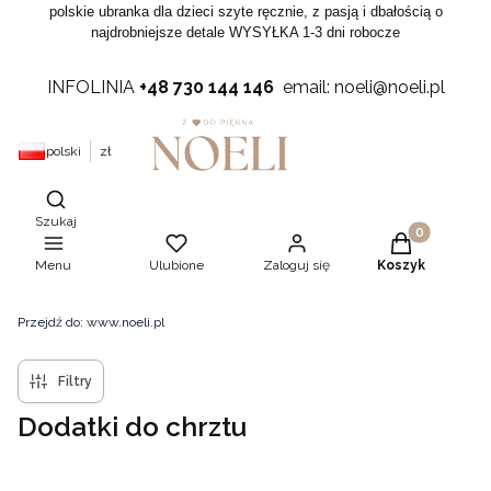
polskie ubranka dla dzieci szyte ręcznie, z pasją i dbałością o
najdrobniejsze detale WYSYŁKA 1-3 dni robocze
INFOLINIA
+48 730 144 146
email: noeli@noeli.pl
polski
zł
Otwórz wyszukiwarkę
Szukaj
Produkty w ko
Menu
Ulubione
Zaloguj się
Koszyk
Przejdź do:
www.noeli.pl
Filtry
Dodatki do chrztu