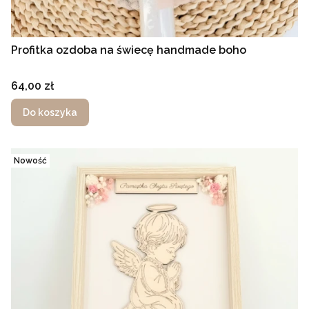
Profitka ozdoba na świecę handmade boho
Cena
64,00 zł
Do koszyka
Nowość