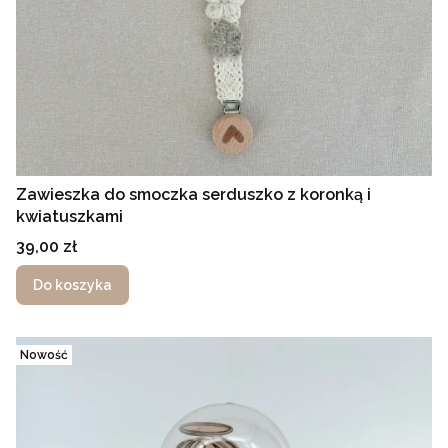
Zawieszka do smoczka serduszko z koronką i
kwiatuszkami
Cena
39,00 zł
Do koszyka
Nowość