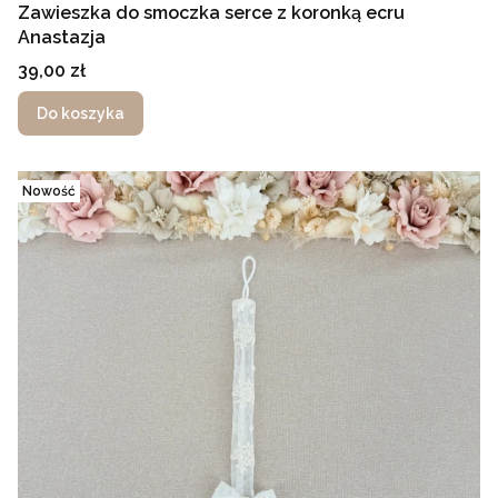
Zawieszka do smoczka serce z koronką ecru
Anastazja
Cena
39,00 zł
Do koszyka
Nowość