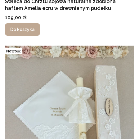
Świeca do Chrztu sojowa naturalna zdobiona
haftem Amelia ecru w drewnianym pudełku
Cena
109,00 zł
Do koszyka
Nowość