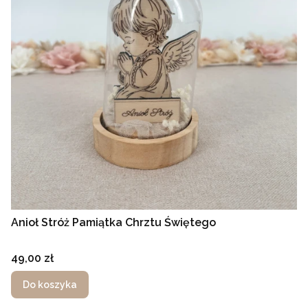
Anioł Stróż Pamiątka Chrztu Świętego
Cena
49,00 zł
Do koszyka