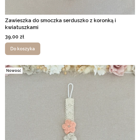
Zawieszka do smoczka serduszko z koronką i
kwiatuszkami
Cena
39,00 zł
Do koszyka
Nowość