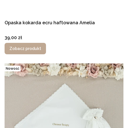
Opaska kokarda ecru haftowana Amelia
Cena
39,00 zł
Zobacz produkt
Nowość