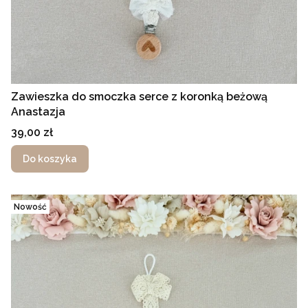
Zawieszka do smoczka serce z koronką beżową
Anastazja
Cena
39,00 zł
Do koszyka
Nowość