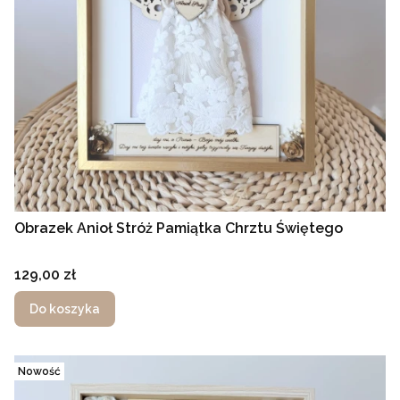
Obrazek Anioł Stróż Pamiątka Chrztu Świętego
Cena
129,00 zł
Do koszyka
Nowość