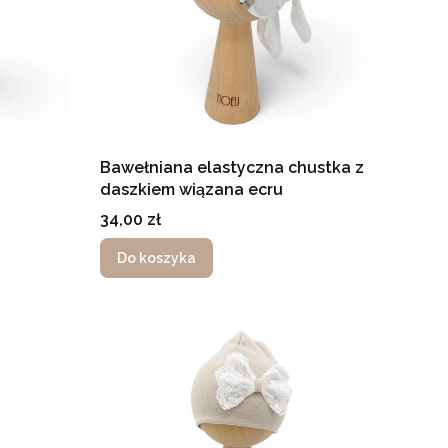
a
Bawełniana elastyczna chustka z
daszkiem wiązana ecru
Cena
34,00 zł
Do koszyka