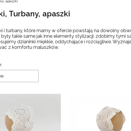
ny, apaszki
i, Turbany, apaszki
i i turbany, które mamy w ofercie powstają na dowolny obwó
były takie same jak inne elementy stylizacji, zdobimy tymi 
tosujemy dzianinki miękkie, oddychające i rozciągliwe. Wyzn
wać z komfortu maluszków.
 produktów
e:
ne