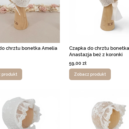
do chrztu bonetka Amelia
Czapka do chrztu bonetk
Anastazja beż z koronki
Cena
59,00 zł
 produkt
Zobacz produkt