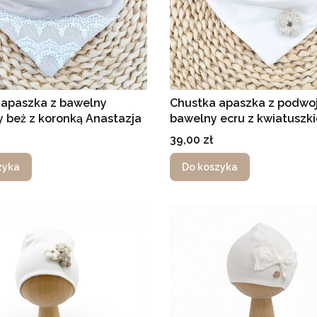
 apaszka z bawelny
Chustka apaszka z podwoj
 beż z koronką Anastazja
bawelny ecru z kwiatuszk
Cena
39,00 zł
zyka
Do koszyka