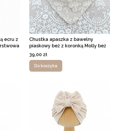
ą ecru z
Chustka apaszka z bawelny
arstwowa
piaskowy beż z koronką Molly beż
Cena
39,00 zł
Do koszyka