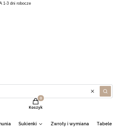
A 1-3 dni robocze
Wyczyść
Szukaj
Produkty w koszyku: 0. Zobacz szczegóły
Koszyk
munia
Sukienki
Zwroty i wymiana
Tabele
Promocje