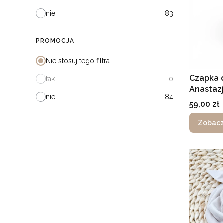
nie
83
PROMOCJA
Nie stosuj tego filtra
Czapka d
tak
0
Anastazj
nie
84
falbank
Cena
59,00 zł
Zobacz