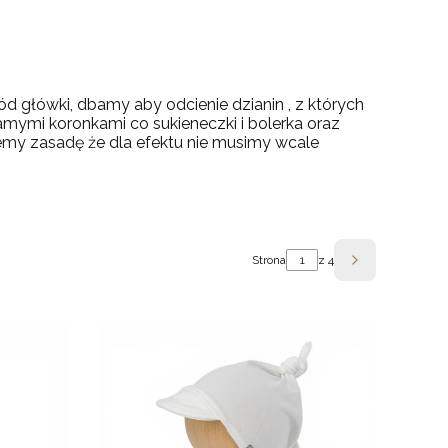
d główki, dbamy aby odcienie dzianin , z których
samymi koronkami co sukieneczki i bolerka oraz
ajemy zasadę że dla efektu nie musimy wcale
Strona
z 4
Następne pro