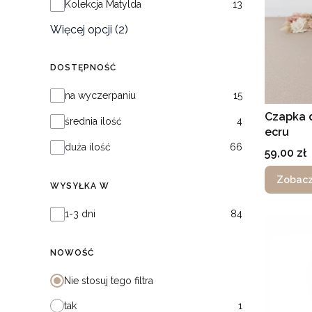
Kolekcja Matylda
13
Więcej opcji (2)
DOSTĘPNOŚĆ
Dostępność
na wyczerpaniu
15
Czapka 
średnia ilość
4
ecru
duża ilość
66
Cena
59,00 zł
Zobacz
WYSYŁKA W
Wysyłka w
1-3 dni
84
NOWOŚĆ
Nie stosuj tego filtra
tak
1