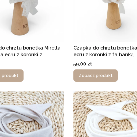
o chrztu bonetka Mirella
Czapka do chrztu bonetka 
a ecru z koronki z
ecru z koronki z falbanką
ą
Cena
59,00 zł
 produkt
Zobacz produkt