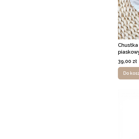
Chustka
piaskowy
Cena
39,00 zł
Do kos