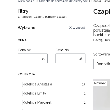
www.noeli.pl
Ubranka do chrztu dla dziewczynek
Czapki, Turba
Czapk
Filtry
w kategorii: Czapki, Turbany, apaszki
Czapeczk
Wybrane
Wyczyść
powstają 
bucki, s
rezygno
CENA
Cena od
Cena do
Lista
Sortowani
zł
zł
Domyśl
KOLEKCJA
Kolekcja
Nowość
Kolekcja Anastazja
13
Kolekcja Emily
1
Kolekcja Margaret
1