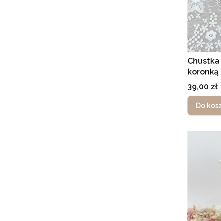
Chustka 
koronką
Cena
39,00 zł
Do kos