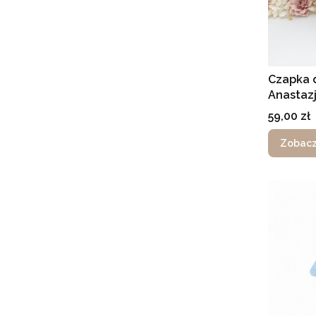
Czapka 
Anastazj
Cena
59,00 zł
Zobacz