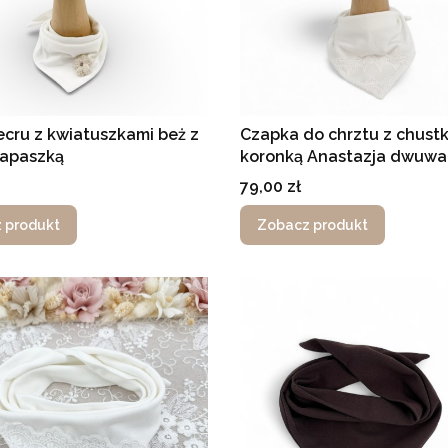
cru z kwiatuszkami beż z
Czapka do chrztu z chustk
 apaszką
koronką Anastazja dwuw
Cena
79,00 zł
 produkt
Zobacz produkt