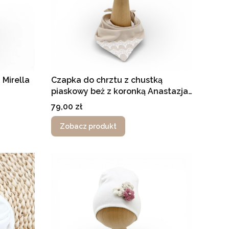
Mirella
Czapka do chrztu z chustką
piaskowy beż z koronką Anastazja
dwuwarstwowa
Cena
79,00 zł
Zobacz produkt