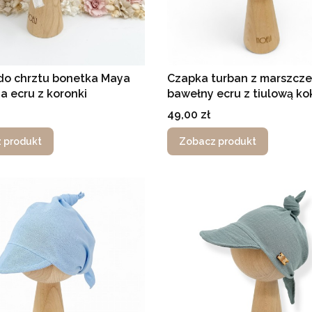
do chrztu bonetka Maya
Czapka turban z marszcze
a ecru z koronki
bawełny ecru z tiulową ko
Cena
49,00 zł
 produkt
Zobacz produkt