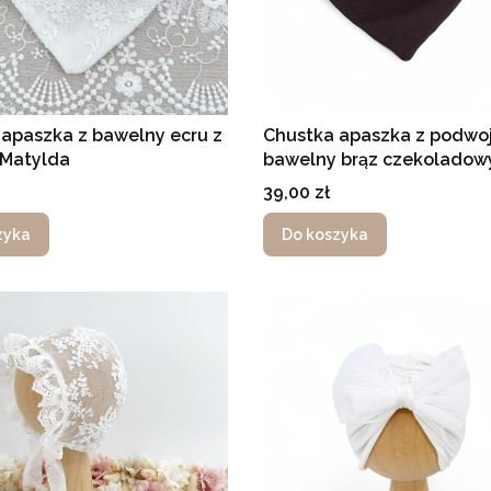
apaszka z bawelny ecru z
Chustka apaszka z podwoj
 Matylda
bawelny brąz czekoladow
Cena
39,00 zł
zyka
Do koszyka