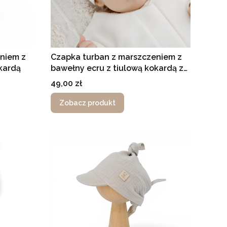
niem z
Czapka turban z marszczeniem z
kardą
bawełny ecru z tiulową kokardą ze
złotymi drobinkami
Cena
49,00 zł
Zobacz produkt