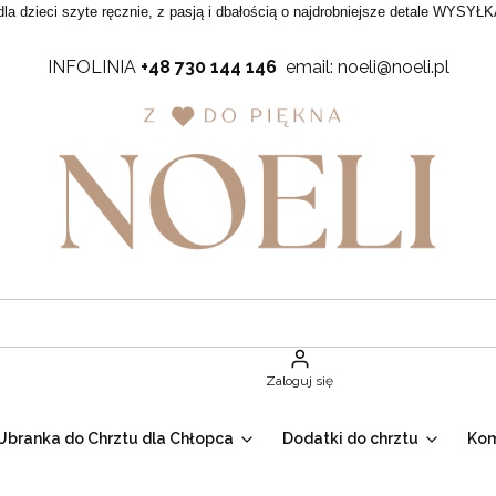
dla dzieci szyte ręcznie, z pasją i dbałością o najdrobniejsze detale WYSYŁK
INFOLINIA
+48 730 144 146
email: noeli@noeli.pl
Zaloguj się
Ubranka do Chrztu dla Chłopca
Dodatki do chrztu
Ko