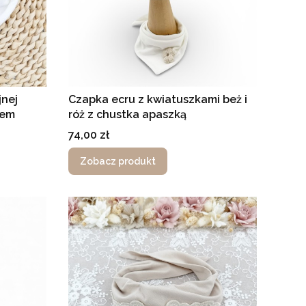
nej
Czapka ecru z kwiatuszkami beż i
iem
róż z chustka apaszką
Cena
74,00 zł
Zobacz produkt