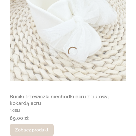
Buciki trzewiczki niechodki ecru z tiulową
kokardą ecru
PRODUCENT
NOELI
Cena
69,00 zł
Zobacz produkt