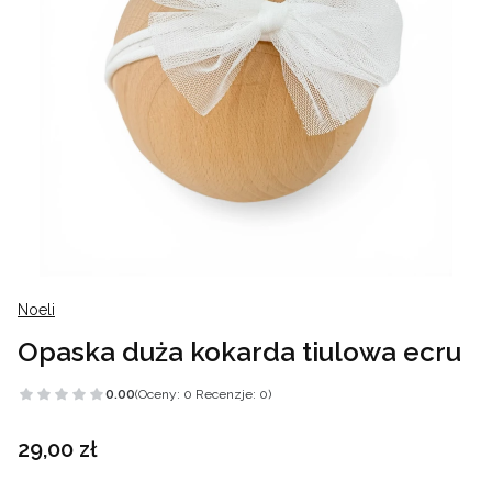
Noeli
Opaska duża kokarda tiulowa ecru
0.00
(Oceny: 0 Recenzje: 0)
Cena
29,00 zł