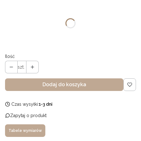
Wybierz wariant produktu:
Poszczególne warianty mogą różnić się ceną
*
Obwód główki
Wybierz
Ilość
szt.
Dodaj do koszyka
Czas wysyłki:
1-3 dni
Zapytaj o produkt
Tabele wymiarów