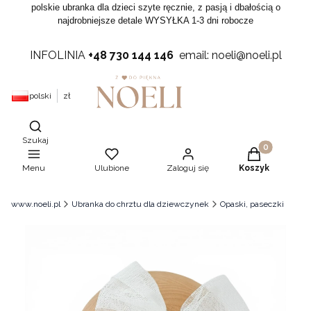
polskie ubranka dla dzieci szyte ręcznie, z pasją i dbałością o
najdrobniejsze detale WYSYŁKA 1-3 dni robocze
INFOLINIA
+48 730 144 146
email: noeli@noeli.pl
polski
zł
Otwórz wyszukiwarkę
Szukaj
Produkty w ko
Menu
Ulubione
Zaloguj się
Koszyk
www.noeli.pl
Ubranka do chrztu dla dziewczynek
Opaski, paseczki