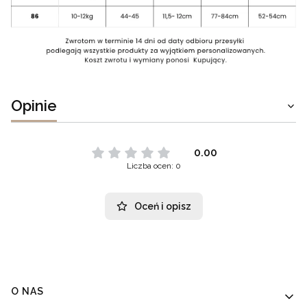
Opinie
0.00
Liczba ocen: 0
Oceń i opisz
Linki w stopce
O NAS