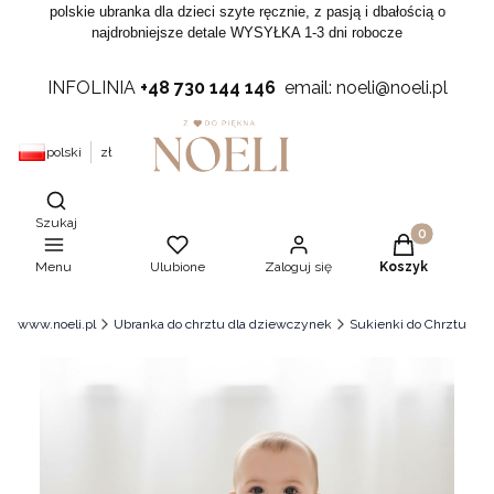
polskie ubranka dla dzieci szyte ręcznie, z pasją i dbałością o
najdrobniejsze detale WYSYŁKA 1-3 dni robocze
INFOLINIA
+48 730 144 146
email: noeli@noeli.pl
polski
zł
Otwórz wyszukiwarkę
Szukaj
Produkty w ko
Menu
Ulubione
Zaloguj się
Koszyk
www.noeli.pl
Ubranka do chrztu dla dziewczynek
Sukienki do Chrztu