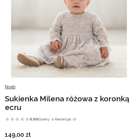
Noeli
Sukienka Milena różowa z koronką
ecru
0.00
(Oceny: 0 Recenzje: 0)
Cena
149,00 zł