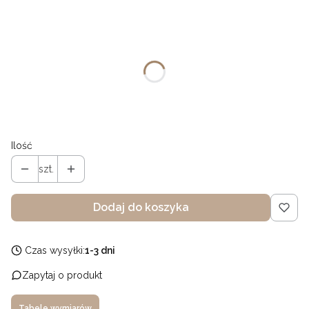
Wybierz wariant produktu:
Poszczególne warianty mogą różnić się ceną
*
Rozmiary
74
80
Ilość
szt.
Dodaj do koszyka
Czas wysyłki:
1-3 dni
Zapytaj o produkt
Tabele wymiarów