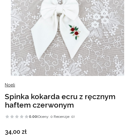
Noeli
Spinka kokarda ecru z ręcznym
haftem czerwonym
0.00
(Oceny: 0 Recenzje: 0)
Cena
34,00 zł