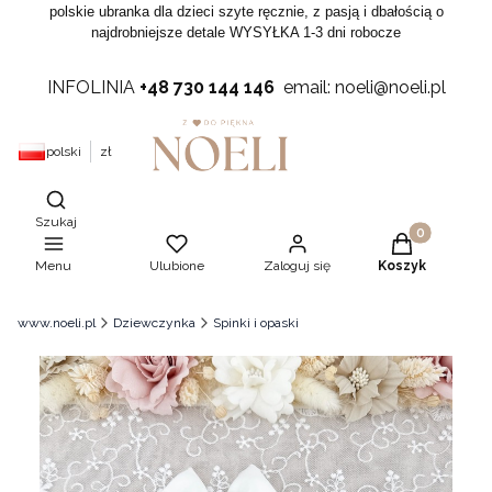
polskie ubranka dla dzieci szyte ręcznie, z pasją i dbałością o
najdrobniejsze detale WYSYŁKA 1-3 dni robocze
INFOLINIA
+48 730 144 146
email: noeli@noeli.pl
polski
zł
Otwórz wyszukiwarkę
Szukaj
Produkty w ko
Menu
Ulubione
Zaloguj się
Koszyk
www.noeli.pl
Dziewczynka
Spinki i opaski