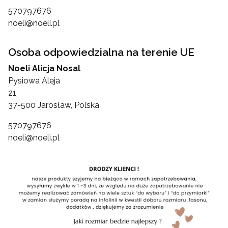
570797676
noeli@noeli.pl
Osoba odpowiedzialna na terenie UE
Noeli Alicja Nosal
Pysiowa Aleja
21
37-500 Jarosław, Polska
570797676
noeli@noeli.pl