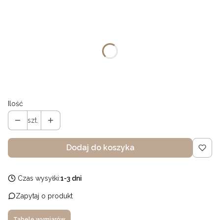
Wybierz wariant produktu:
Poszczególne warianty mogą różnić się ceną
*
Rozmiar
0-6mies
6-12mies
1,5-3 latka
4-6 lat
7-9 lat
Ilość
szt.
Dodaj do koszyka
Czas wysyłki:
1-3 dni
Zapytaj o produkt
Tabele wymiarów