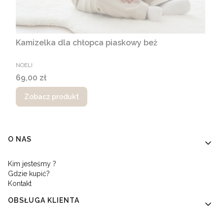
Kamizelka dla chłopca piaskowy beż
PRODUCENT
NOELI
Cena
69,00 zł
Zobacz produkt
Linki w stopce
O NAS
Kim jesteśmy ?
Gdzie kupić?
Kontakt
OBSŁUGA KLIENTA