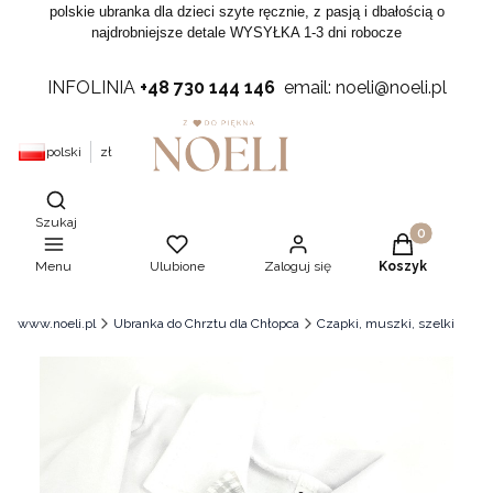
polskie ubranka dla dzieci szyte ręcznie, z pasją i dbałością o
najdrobniejsze detale WYSYŁKA 1-3 dni robocze
INFOLINIA
+48 730 144 146
email: noeli@noeli.pl
polski
zł
Otwórz wyszukiwarkę
Szukaj
Produkty w ko
Menu
Ulubione
Zaloguj się
Koszyk
www.noeli.pl
Ubranka do Chrztu dla Chłopca
Czapki, muszki, szelki