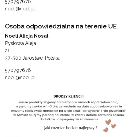
570797676
noeli@noeli.pl
Osoba odpowiedzialna na terenie UE
Noeli Alicja Nosal
Pysiowa Aleja
21
37-500 Jarosław, Polska
570797676
noeli@noeli.pl