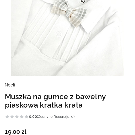
Noeli
Muszka na gumce z bawelny
piaskowa kratka krata
0.00
(Oceny: 0 Recenzje: 0)
Cena
19,00 zł