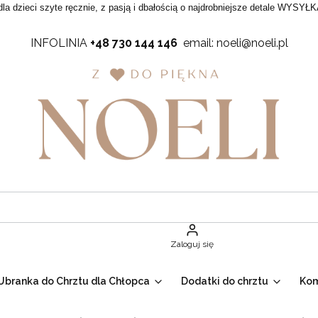
dla dzieci szyte ręcznie, z pasją i dbałością o najdrobniejsze detale WYSYŁK
INFOLINIA
+48 730 144 146
email: noeli@noeli.pl
Zaloguj się
Ubranka do Chrztu dla Chłopca
Dodatki do chrztu
Ko