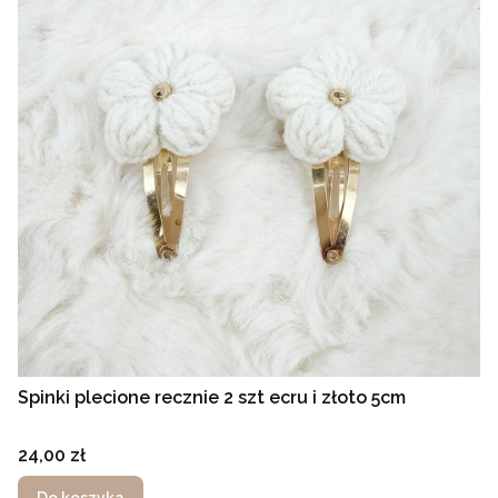
Spinki plecione recznie 2 szt ecru i złoto 5cm
Cena
24,00 zł
Do koszyka