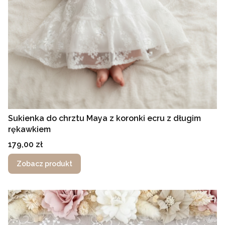
Sukienka do chrztu Maya z koronki ecru z długim
rękawkiem
Cena
179,00 zł
Zobacz produkt