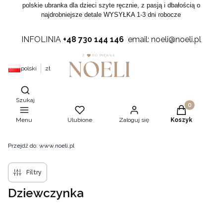
polskie ubranka dla dzieci szyte ręcznie, z pasją i dbałością o
najdrobniejsze detale WYSYŁKA 1-3 dni robocze
INFOLINIA
+48 730 144 146
email: noeli@noeli.pl
polski
zł
Otwórz wyszukiwarkę
Szukaj
Produkty w ko
Menu
Ulubione
Zaloguj się
Koszyk
Przejdź do:
www.noeli.pl
Filtry
Dziewczynka