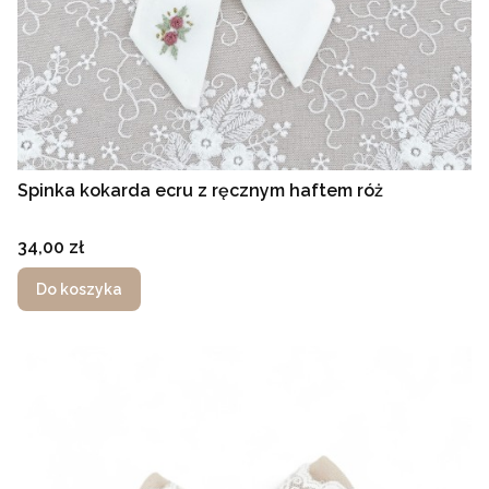
Spinka kokarda ecru z ręcznym haftem róż
Cena
34,00 zł
Do koszyka