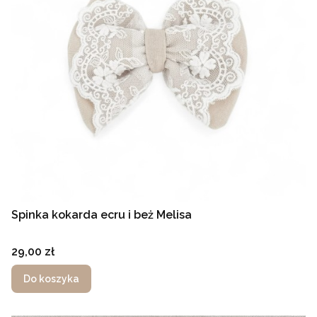
Spinka kokarda ecru i beż Melisa
Cena
29,00 zł
Do koszyka