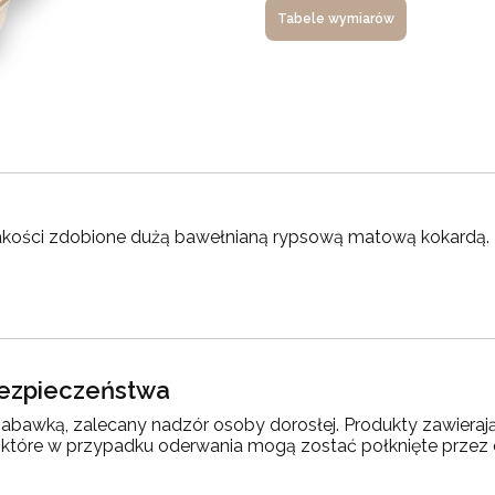
Tabele wymiarów
akości zdobione dużą bawełnianą rypsową matową kokardą. 
 bezpieczeństwa
 zabawką, zalecany nadzór osoby dorosłej. Produkty zawieraj
ki, które w przypadku oderwania mogą zostać połknięte przez