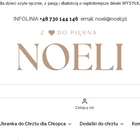
dla dzieci szyte ręcznie, z pasją i dbałością o najdrobniejsze detale WYSYŁK
INFOLINIA
+48 730 144 146
email: noeli@noeli.pl
Zaloguj się
Ubranka do Chrztu dla Chłopca
Dodatki do chrztu
Ko