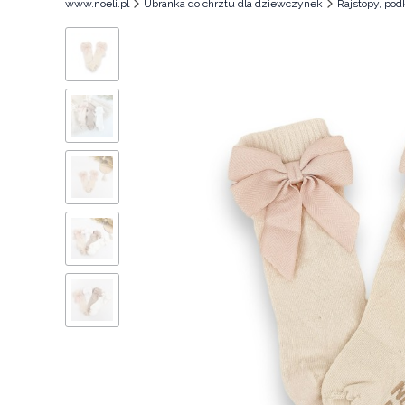
www.noeli.pl
Ubranka do chrztu dla dziewczynek
Rajstopy, po