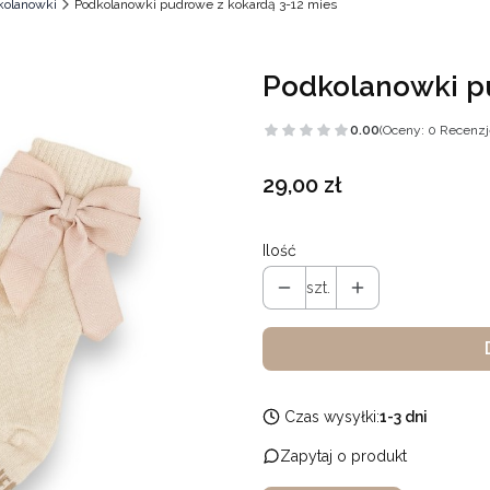
dkolanowki
Podkolanowki pudrowe z kokardą 3-12 mies
Podkolanowki p
0.00
(Oceny: 0 Recenzj
Cena
29,00 zł
Ilość
szt.
Czas wysyłki:
1-3 dni
Zapytaj o produkt