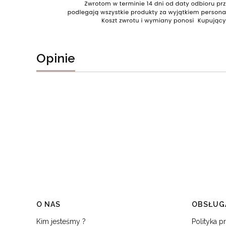
Opinie
Linki w stopce
O NAS
OBSŁUGA
Kim jesteśmy ?
Polityka p