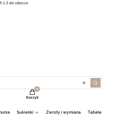
A 1-3 dni robocze
Wyczyść
Szukaj
Produkty w koszyku: 0. Zobacz szczegóły
Koszyk
munia
Sukienki
Zwroty i wymiana
Tabele
Promocje