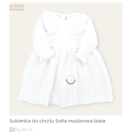
Okazja
Sukienka do chrztu Sofia muslinowa biała
Cena promocyjna
89,00 zł