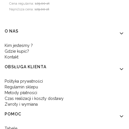
Cena regularna:
129,00 zł
Najniższa cena:
129,00 zł
Linki w stopce
O NAS
Kim jesteśmy ?
Gdzie kupić?
Kontakt
OBSŁUGA KLIENTA
Polityka prywatności
Regulamin sklepu
Metody płatności
Czas realizacji i koszty dostawy
Zwroty i wymiana
POMOC
Tabele