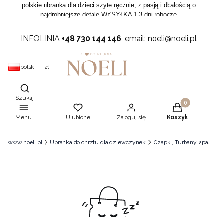
polskie ubranka dla dzieci szyte ręcznie, z pasją i dbałością o
najdrobniejsze detale WYSYŁKA 1-3 dni robocze
INFOLINIA
+48 730 144 146
email: noeli@noeli.pl
polski
zł
Otwórz wyszukiwarkę
Szukaj
Produkty w ko
Menu
Ulubione
Zaloguj się
Koszyk
www.noeli.pl
Ubranka do chrztu dla dziewczynek
Czapki, Turbany, apaszk