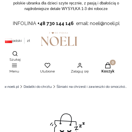
polskie ubranka dla dzieci szyte ręcznie, z pasją i dbałością o
najdrobniejsze detale WYSYŁKA 1-3 dni robocze
INFOLINIA
+48 730 144 146
email: noeli@noeli.pl
polski
zł
Otwórz wyszukiwarkę
Szukaj
Produkty w ko
Menu
Ulubione
Zaloguj się
Koszyk
ww.noeli.pl
Dodatki do chrztu
Śliniaki na chrzest i zawieszki do smoczków