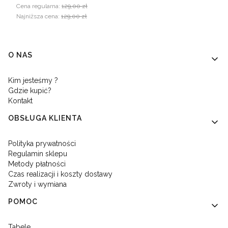
Cena regularna:
129,00 zł
Najniższa cena:
129,00 zł
Linki w stopce
O NAS
Kim jesteśmy ?
Gdzie kupić?
Kontakt
OBSŁUGA KLIENTA
Polityka prywatności
Regulamin sklepu
Metody płatności
Czas realizacji i koszty dostawy
Zwroty i wymiana
POMOC
Tabele