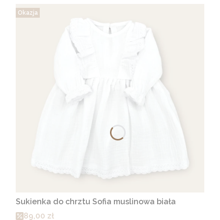
Okazja
Sukienka do chrztu Sofia muslinowa biała
Cena promocyjna
89,00 zł