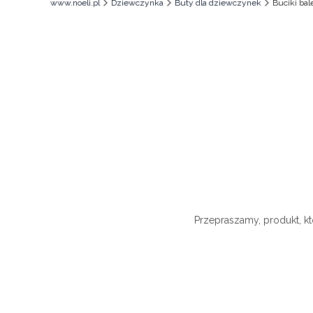
www.noeli.pl
Dziewczynka
Buty dla dziewczynek
Buciki bal
Przepraszamy, produkt, kt