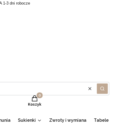
A 1-3 dni robocze
Wyczyść
Szukaj
Produkty w koszyku: 0. Zobacz szczegóły
Koszyk
munia
Sukienki
Zwroty i wymiana
Tabele
Promocje