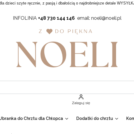
dla dzieci szyte ręcznie, z pasją i dbałością o najdrobniejsze detale WYSYŁK
INFOLINIA
+48 730 144 146
email: noeli@noeli.pl
Zaloguj się
Ubranka do Chrztu dla Chłopca
Dodatki do chrztu
Ko