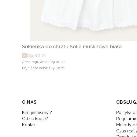
Sukienka do chrztu Sofia muslinowa biała
Cena promocyjna
89,00 zł
Cena regularna:
129,00 zł
Najniższa cena:
129,00 zł
Linki w stopce
O NAS
OBSŁUGA
Kim jesteśmy ?
Polityka p
Gdzie kupić?
Regulamin
Kontakt
Metody pł
Czas reali