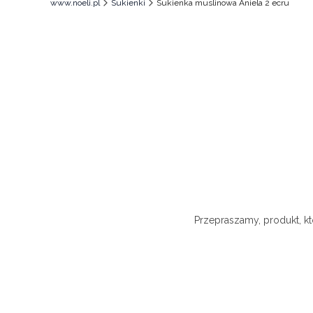
www.noeli.pl
Sukienki
Sukienka muslinowa Aniela 2 ecru
Przepraszamy, produkt, kt