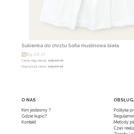
Sukienka do chrztu Sofia muslinowa biała
Cena promocyjna
89,00 zł
Cena regularna:
129,00 zł
Najniższa cena:
129,00 zł
Linki w stopce
O NAS
OBSŁUGA
Kim jesteśmy ?
Polityka p
Gdzie kupić?
Regulamin
Kontakt
Metody pł
Czas reali