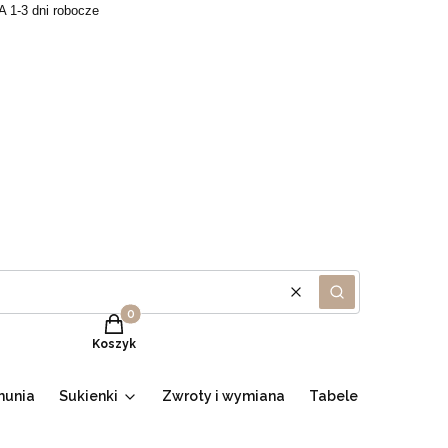
A 1-3 dni robocze
Wyczyść
Szukaj
Produkty w koszyku: 0. Zobacz szczegóły
Koszyk
munia
Sukienki
Zwroty i wymiana
Tabele
Promocje