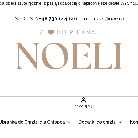
dla dzieci szyte ręcznie, z pasją i dbałością o najdrobniejsze detale WYSYŁK
INFOLINIA
+48 730 144 146
email: noeli@noeli.pl
Zaloguj się
Ubranka do Chrztu dla Chłopca
Dodatki do chrztu
Ko