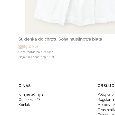
Sukienka do chrztu Sofia muslinowa biała
Cena promocyjna
89,00 zł
Cena regularna:
129,00 zł
Najniższa cena:
129,00 zł
Linki w stopce
O NAS
OBSŁUGA
Kim jesteśmy ?
Polityka p
Gdzie kupić?
Regulamin
Kontakt
Metody pł
Czas reali