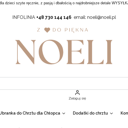
dla dzieci szyte ręcznie, z pasją i dbałością o najdrobniejsze detale WYSYŁK
INFOLINIA
+48 730 144 146
email: noeli@noeli.pl
Zaloguj się
Ubranka do Chrztu dla Chłopca
Dodatki do chrztu
Ko