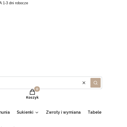
A 1-3 dni robocze
Wyczyść
Szukaj
Produkty w koszyku: 0. Zobacz szczegóły
Koszyk
munia
Sukienki
Zwroty i wymiana
Tabele
Promocje