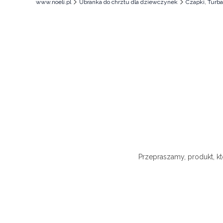
www.noeli.pl
Ubranka do chrztu dla dziewczynek
Czapki, Turba
Przepraszamy, produkt, kt