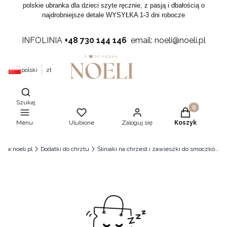
polskie ubranka dla dzieci szyte ręcznie, z pasją i dbałością o
najdrobniejsze detale WYSYŁKA 1-3 dni robocze
INFOLINIA
+48 730 144 146
email: noeli@noeli.pl
polski
zł
Otwórz wyszukiwarkę
Szukaj
Produkty w ko
Menu
Ulubione
Zaloguj się
Koszyk
ww.noeli.pl
Dodatki do chrztu
Śliniaki na chrzest i zawieszki do smoczków