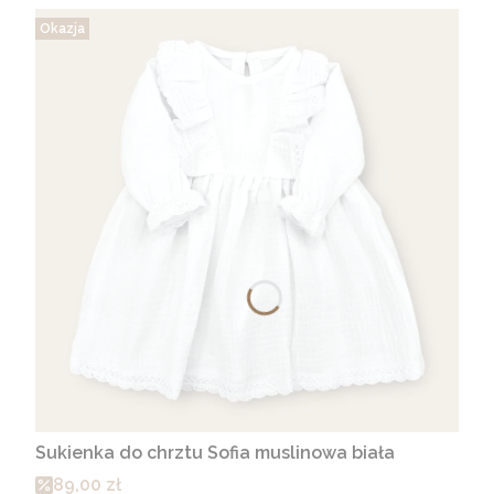
Okazja
Sukienka do chrztu Sofia muslinowa biała
Cena promocyjna
89,00 zł