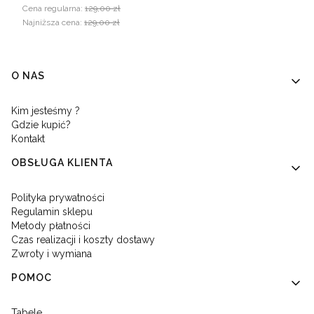
Cena regularna:
129,00 zł
Najniższa cena:
129,00 zł
Linki w stopce
O NAS
Kim jesteśmy ?
Gdzie kupić?
Kontakt
OBSŁUGA KLIENTA
Polityka prywatności
Regulamin sklepu
Metody płatności
Czas realizacji i koszty dostawy
Zwroty i wymiana
POMOC
Tabele